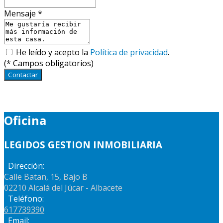
Mensaje
*
He leído y acepto la
Política de privacidad
.
(
*
Campos obligatorios)
Contactar
Oficina
LEGIDOS GESTION INMOBILIARIA
Dirección:
Calle Batan, 15, Bajo B
02210 Alcalá del Júcar - Albacete
Teléfono:
617739390
Email: