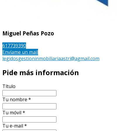
Miguel Peñas Pozo
617739390
Envíame un mail
legidosgestioninmobiliariaastri@agmail.com
Pide más información
Título
Tu nombre
*
Tu móvil
*
Tu e-mail
*