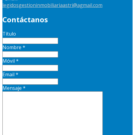
legidosgestioninmobiliariaastri@agmail.com
Contáctanos
Título
Nombre
*
Móvil
*
Email
*
Mensaje
*