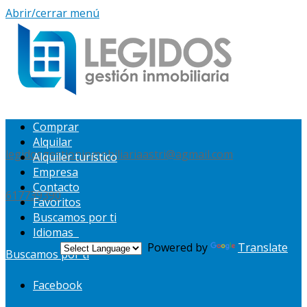
Abrir/cerrar menú
Comprar
Alquilar
legidosgestioninmobiliariaastri@agmail.com
Alquiler turístico
Empresa
Contacto
617739390
Favoritos
Buscamos por ti
Idiomas
Powered by
Translate
Buscamos por ti
Facebook