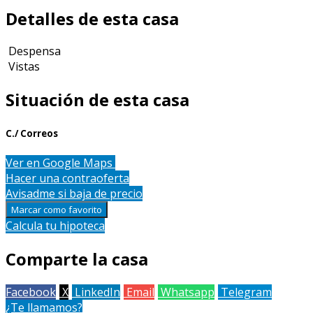
Detalles de esta casa
Despensa
Vistas
Situación de esta casa
C./ Correos
Leaflet
| Map data ©
OpenStreetMap
contributors
Ver en Google Maps
+
Hacer una contraoferta
Avisadme si baja de precio
−
Marcar como favorito
Calcula tu hipoteca
Comparte la casa
Facebook
X
LinkedIn
Email
Whatsapp
Telegram
¿Te llamamos?