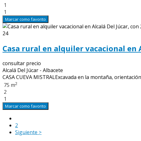
1
1
Marcar como favorito
24
Casa rural en alquiler vacacional en 
consultar precio
Alcalá Del Júcar - Albacete
CASA CUEVA MISTRALExcavada en la montaña, orientación est
2
75 m
2
1
Marcar como favorito
1
2
Siguiente >