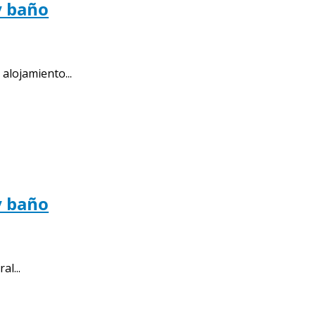
y baño
lojamiento...
y baño
l...