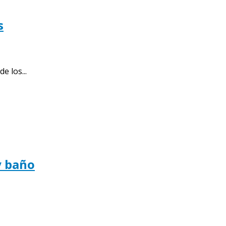
s
 los...
y baño