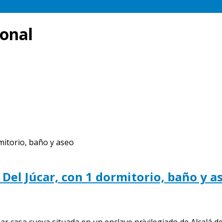
ional
 Del Júcar, con 1 dormitorio, baño y a
casa cueva situada en un enclave privilegiado de Alcalá del.