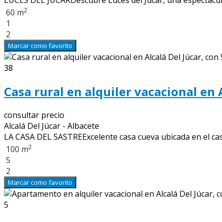
2
60 m
1
2
Marcar como favorito
38
Casa rural en alquiler vacacional en 
consultar precio
Alcalá Del Júcar - Albacete
LA CASA DEL SASTREExcelente casa cueva ubicada en el casco
2
100 m
5
2
Marcar como favorito
5