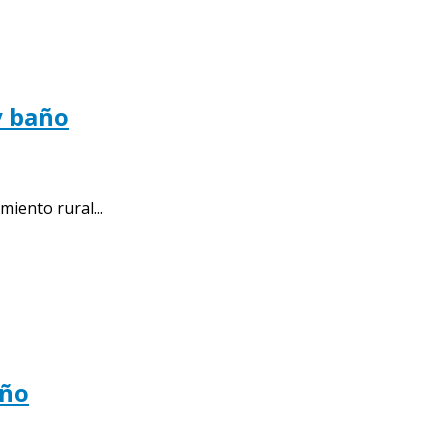
y baño
ento rural...
año