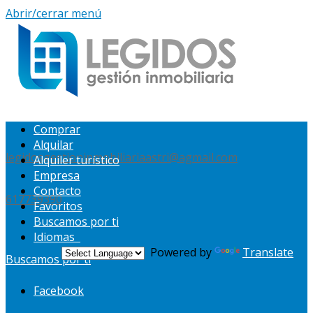
Abrir/cerrar menú
Comprar
Alquilar
legidosgestioninmobiliariaastri@agmail.com
Alquiler turístico
Empresa
Contacto
617739390
Favoritos
Buscamos por ti
Idiomas
Powered by
Translate
Buscamos por ti
Facebook