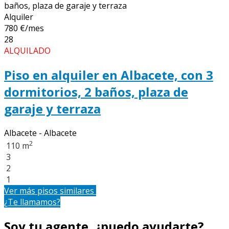
Alquiler
780 €/mes
28
ALQUILADO
Piso en alquiler en Albacete, con 3
dormitorios, 2 baños, plaza de
garaje y terraza
Albacete - Albacete
2
110 m
3
2
1
Ver más pisos similares
¿Te llamamos?
Soy tu agente, ¿puedo ayudarte?