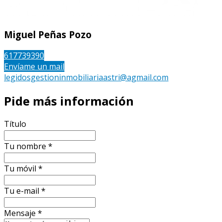
Miguel Peñas Pozo
617739390
Envíame un mail
legidosgestioninmobiliariaastri@agmail.com
Pide más información
Título
Tu nombre
*
Tu móvil
*
Tu e-mail
*
Mensaje
*