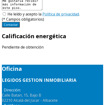
He leído y acepto la
Política de privacidad
.
(
*
Campos obligatorios)
Contactar
Calificación energética
Pendiente de obtención
Oficina
LEGIDOS GESTION INMOBILIARIA
Dirección:
Calle Batan, 15, Bajo B
02210 Alcalá del Júcar - Albacete