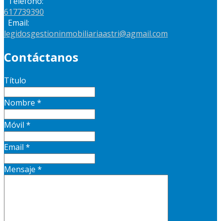
Teléfono:
617739390
Email:
legidosgestioninmobiliariaastri@agmail.com
Contáctanos
Título
Nombre
*
Móvil
*
Email
*
Mensaje
*