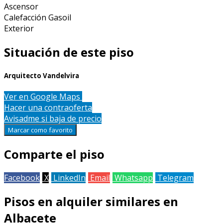
Ascensor
Calefacción Gasoil
Exterior
Situación de este piso
Arquitecto Vandelvira
Leaflet
| Map data ©
OpenStreetMap
contributors
Ver en Google Maps
+
Hacer una contraoferta
Avisadme si baja de precio
−
Marcar como favorito
Comparte el piso
Facebook
X
LinkedIn
Email
Whatsapp
Telegram
Pisos en alquiler similares en
Albacete