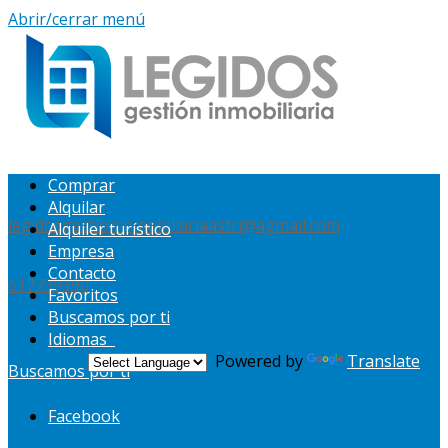
Abrir/cerrar menú
Comprar
Alquilar
legidosgestioninmobiliariaastri@agmail.com
Alquiler turístico
Empresa
Contacto
617739390
Favoritos
Buscamos por ti
Idiomas
Powered by
Translate
Buscamos por ti
Facebook