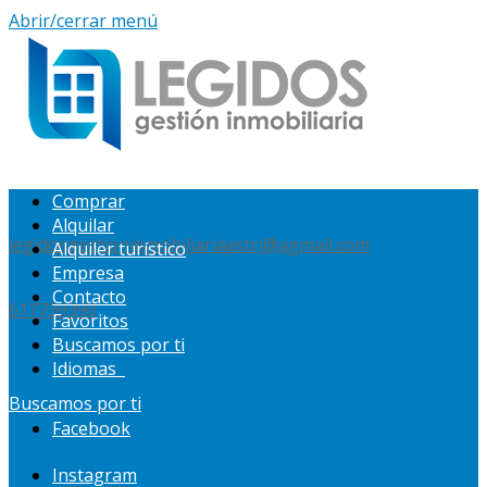
Abrir/cerrar menú
Comprar
Alquilar
legidosgestioninmobiliariaastri@agmail.com
Alquiler turístico
Empresa
Contacto
617739390
Favoritos
Buscamos por ti
Idiomas
Buscamos por ti
Facebook
Instagram