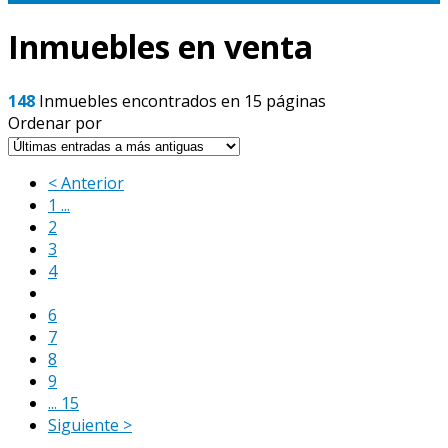
Inmuebles en venta
148
Inmuebles encontrados en 15 páginas
Ordenar por
< Anterior
1 ...
2
3
4
5
6
7
8
9
... 15
Siguiente >