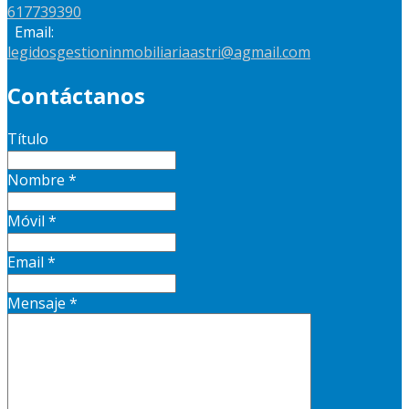
617739390
Email:
legidosgestioninmobiliariaastri@agmail.com
Contáctanos
Título
Nombre
*
Móvil
*
Email
*
Mensaje
*