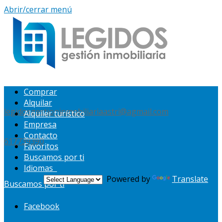
Abrir/cerrar menú
Comprar
Alquilar
legidosgestioninmobiliariaastri@agmail.com
Alquiler turístico
Empresa
Contacto
617739390
Favoritos
Buscamos por ti
Idiomas
Powered by
Translate
Buscamos por ti
Facebook