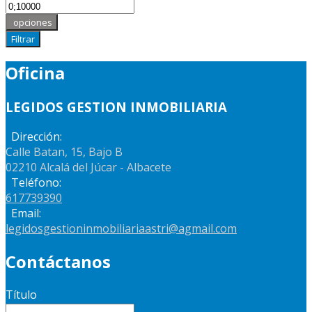
opciones
Filtrar
Oficina
LEGIDOS GESTION INMOBILIARIA
Dirección:
Calle Batan, 15, Bajo B
02210 Alcalá del Júcar - Albacete
Teléfono:
617739390
Email:
legidosgestioninmobiliariaastri@agmail.com
Contáctanos
Título