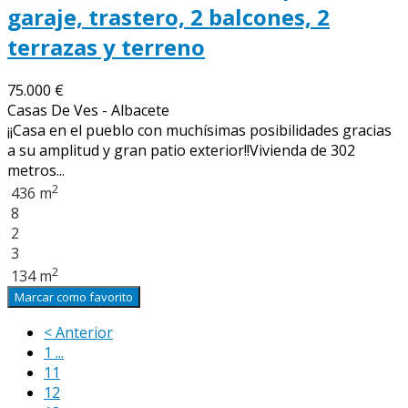
garaje, trastero, 2 balcones, 2
terrazas y terreno
75.000 €
Casas De Ves - Albacete
¡¡Casa en el pueblo con muchísimas posibilidades gracias
a su amplitud y gran patio exterior!!Vivienda de 302
metros...
2
436 m
8
2
3
2
134 m
Marcar como favorito
< Anterior
1 ...
11
12