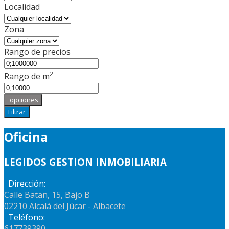
Localidad
Zona
Rango de precios
2
Rango de m
opciones
Filtrar
Oficina
LEGIDOS GESTION INMOBILIARIA
Dirección:
Calle Batan, 15, Bajo B
02210 Alcalá del Júcar - Albacete
Teléfono:
617739390