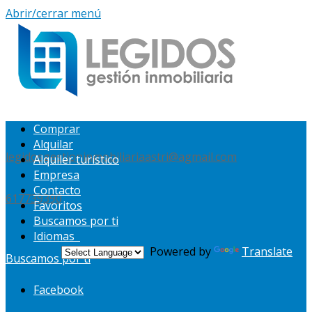
Abrir/cerrar menú
Comprar
Alquilar
legidosgestioninmobiliariaastri@agmail.com
Alquiler turístico
Empresa
Contacto
617739390
Favoritos
Buscamos por ti
Idiomas
Powered by
Translate
Buscamos por ti
Facebook