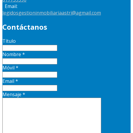
Email:
legidosgestioninmobiliariaastri@agmail.com
Contáctanos
Título
Nombre
*
Móvil
*
Email
*
Mensaje
*