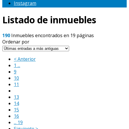
Instagram
Listado de inmuebles
190
Inmuebles encontrados en 19 páginas
Ordenar por
< Anterior
1 ...
9
10
11
12
13
14
15
16
... 19
Siguiente >