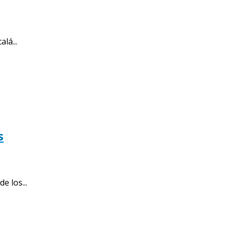
lá...
s
 los...