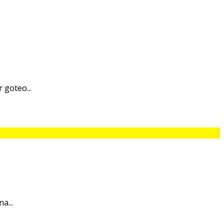
 goteo...
a...