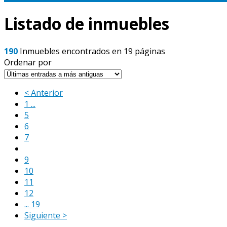
Listado de inmuebles
190
Inmuebles encontrados en 19 páginas
Ordenar por
< Anterior
1 ...
5
6
7
8
9
10
11
12
... 19
Siguiente >