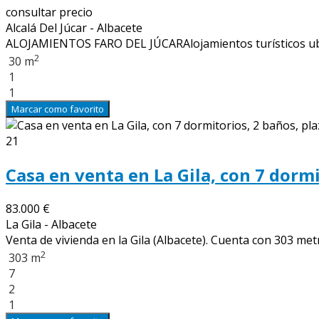
consultar precio
Alcalá Del Júcar - Albacete
ALOJAMIENTOS FARO DEL JÚCARAlojamientos turísticos ubicad
2
30 m
1
1
Marcar como favorito
21
Casa en venta en La Gila, con 7 dormi
83.000 €
La Gila - Albacete
Venta de vivienda en la Gila (Albacete). Cuenta con 303 metr
2
303 m
7
2
1