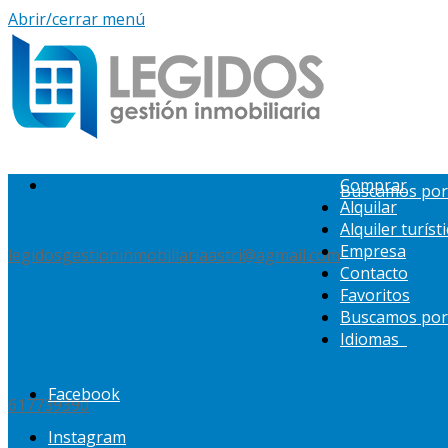
Abrir/cerrar menú
Comprar
Buscamos por 
Alquilar
Alquiler turíst
Empresa
legidosgestioninmobiliariaastri@agmail.com
Contacto
Favoritos
Buscamos por 
Idiomas
Facebook
617739390
Instagram