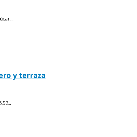
ar....
ero y terraza
52...